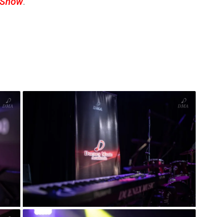
Show
.