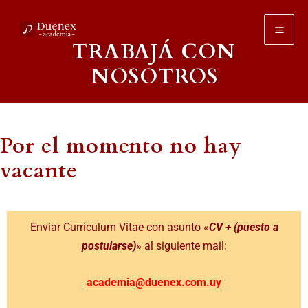
Ir
al
TRABAJÁ CON
contenido
NOSOTROS
Por el momento no hay
vacante
Enviar Currículum Vitae con asunto «
CV + (puesto a
postularse)
» al siguiente mail:
academia@duenex.com.uy