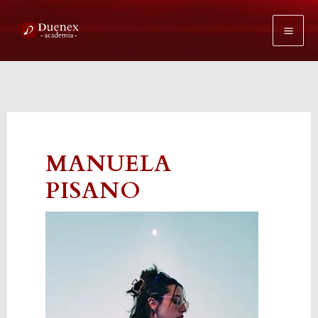
Ir
al
contenido
MANUELA
PISANO